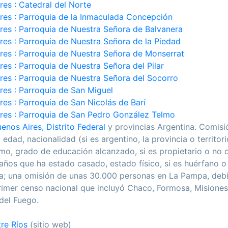
es : Catedral del Norte
es : Parroquia de la Inmaculada Concepción
es : Parroquia de Nuestra Señora de Balvanera
es : Parroquia de Nuestra Señora de la Piedad
es : Parroquia de Nuestra Señora de Monserrat
es : Parroquia de Nuestra Señora del Pilar
es : Parroquia de Nuestra Señora del Socorro
es : Parroquia de San Miguel
es : Parroquia de San Nicolás de Barí
res : Parroquia de San Pedro González Telmo
enos Aires, Distrito Federal
y provincias Argentina. Comisió
 edad, nacionalidad (si es argentino, la provincia o territor
smo, grado de educación alcanzado, si es propietario o no 
años que ha estado casado, estado físico, si es huérfano o
a; una omisión de unas 30.000 personas en La Pampa, debi
 primer censo nacional que incluyó Chaco, Formosa, Misione
del Fuego.
re Ríos
(sitio web)