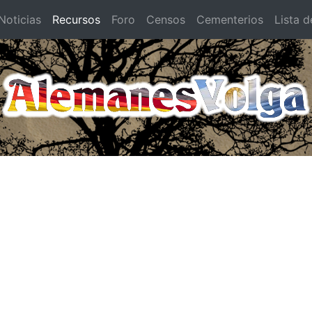
oticias
Recursos
Foro
Censos
Cementerios
Lista d