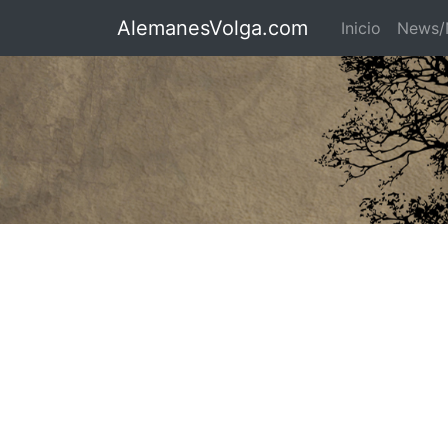
AlemanesVolga.com
Inicio
News/N