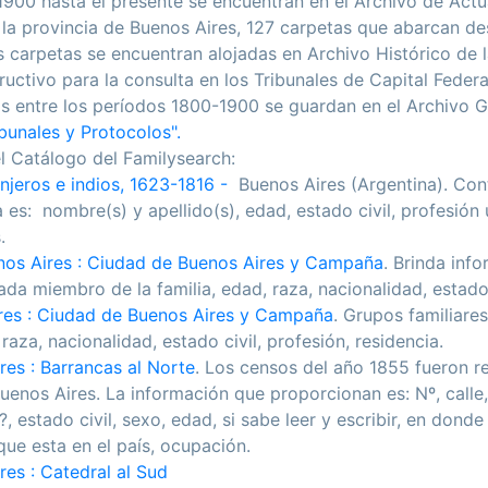
 1900 hasta el presente se encuentran en el Archivo de Actu
de la provincia de Buenos Aires, 127 carpetas que abarcan d
s carpetas se encuentran alojadas en Archivo Histórico de l
tructivo para la consulta en los Tribunales de Capital Federa
 entre los períodos 1800-1900 se guardan en el Archivo Ge
bunales y Protocolos".
l Catálogo del Familysearch:
njeros e indios, 1623-1816 -
Buenos Aires (Argentina). Con
es: nombre(s) y apellido(s), edad, estado civil, profesión
.
os Aires : Ciudad de Buenos Aires y Campaña
. Brinda inf
da miembro de la familia, edad, raza, nacionalidad, estado c
res : Ciudad de Buenos Aires y Campaña
.
Grupos familiares
raza, nacionalidad, estado civil, profesión, residencia.
es : Barrancas al Norte
. Los censos del año 1855 fueron re
uenos Aires. La información que proporcionan es: Nº, calle
 estado civil, sexo, edad, si sabe leer y escribir, en donde 
ue esta en el país, ocupación.
es : Catedral al Sud