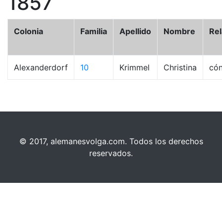
1857
Colonia
Familia
Apellido
Nombre
Rel
Alexanderdorf
10
Krimmel
Christina
có
© 2017, alemanesvolga.com. Todos los derechos
reservados.