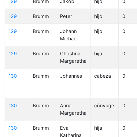
129
Brumm
Jakob
hijo
0
129
Brumm
Peter
hijo
0
129
Brumm
Johann
hijo
0
Michael
129
Brumm
Christina
hija
0
Margaretha
130
Brumm
Johannes
cabeza
0
130
Brumm
Anna
cónyuge
0
Margaretha
130
Brumm
Eva
hija
0
Katharina